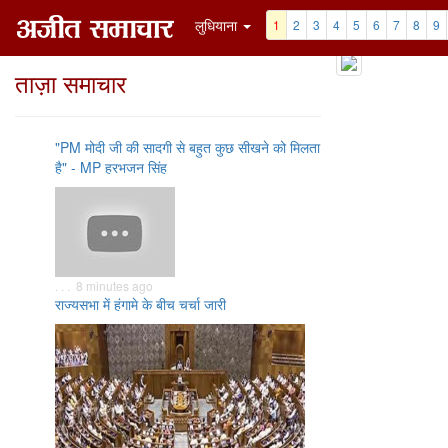
लुधियाना
1
2
3
4
5
6
7
8
9
ताज़ा समाचार
"PM मोदी जी की सादगी से बहुत कुछ सीखने को मिलता
है" - MP हरभजन सिंह
. . . 8 minutes ago
राज्यसभा में हंगामे के बीच चर्चा जारी